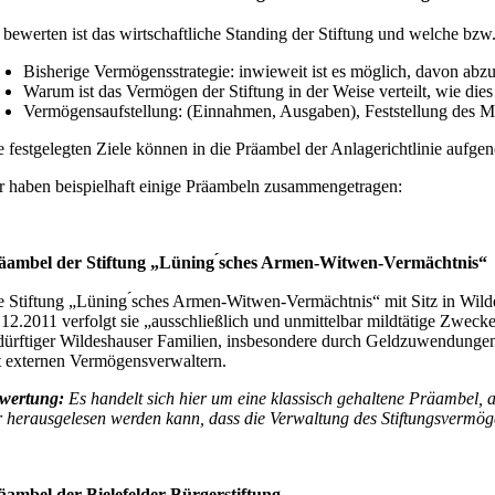
 bewerten ist das wirtschaftliche Standing der Stiftung und welche bzw.
Bisherige Vermögensstrategie: inwieweit ist es möglich, davon abz
Warum ist das Vermögen der Stiftung in der Weise verteilt, wie dies
Vermögensaufstellung: (Einnahmen, Ausgaben), Feststellung des Mit
e festgelegten Ziele können in die Präambel der Anlagerichtlinie auf
r haben beispielhaft einige Präambeln zusammengetragen:
äambel der Stiftung „Lüning ́sches Armen-Witwen-Vermächtnis“
e Stiftung „Lüning ́sches Armen-Witwen-Vermächtnis“ mit Sitz in Wilde
.12.2011 verfolgt sie „ausschließlich und unmittelbar mildtätige Zwec
dürftiger Wildeshauser Familien, insbesondere durch Geldzuwendungen“.
t externen Vermögensverwaltern.
wertung:
Es handelt sich hier um eine klassisch gehaltene Präambel, 
r herausgelesen werden kann, dass die Verwaltung des Stiftungsvermö
äambel der Bielefelder Bürgerstiftung