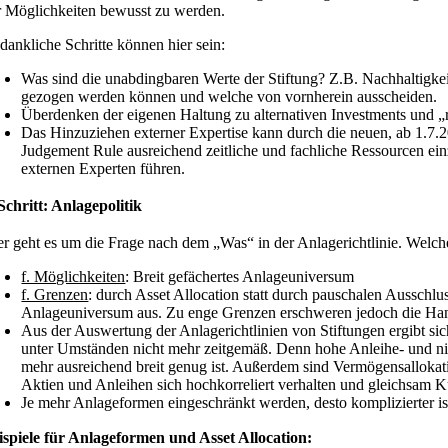
r Möglichkeiten bewusst zu werden.
dankliche Schritte können hier sein:
Was sind die unabdingbaren Werte der Stiftung? Z.B. Nachhaltigkeit
gezogen werden können und welche von vornherein ausscheiden.
Überdenken der eigenen Haltung zu alternativen Investments und „
Das Hinzuziehen externer Expertise kann durch die neuen, ab 1.7.20
Judgement Rule ausreichend zeitliche und fachliche Ressourcen einz
externen Experten führen.
 Schritt: Anlagepolitik
er geht es um die Frage nach dem „Was“ in der Anlagerichtlinie. Wel
f. Möglichkeiten
: Breit gefächertes Anlageuniversum
f. Grenzen
: durch Asset Allocation statt durch pauschalen Ausschlu
Anlageuniversum aus. Zu enge Grenzen erschweren jedoch die Han
Aus der Auswertung der Anlagerichtlinien von Stiftungen ergibt sich
unter Umständen nicht mehr zeitgemäß. Denn hohe Anleihe- und niedr
mehr ausreichend breit genug ist. Außerdem sind Vermögensallokat
Aktien und Anleihen sich hochkorreliert verhalten und gleichsam K
Je mehr Anlageformen eingeschränkt werden, desto komplizierter i
ispiele für Anlageformen und Asset Allocation: