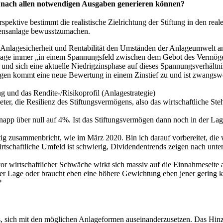
gie nach allen notwendigen Ausgaben generieren können?
rspektive bestimmt die realistische Zielrichtung der Stiftung in den r
gensanlage bewusstzumachen.
on Anlagesicherheit und Rentabilität den Umständen der Anlageumwelt a
lage immer „in einem Spannungsfeld zwischen dem Gebot des Vermögen
und sich eine aktuelle Niedrigzinsphase auf dieses Spannungsverhältni
gen kommt eine neue Bewertung in einem Zinstief zu und ist zwangswei
ng und das Rendite-/Risikoprofil (Anlagestrategie)
eter, die Resilienz des Stiftungsvermögens, also das wirtschaftliche S
 knapp über null auf 4%. Ist das Stiftungsvermögen dann noch in der La
tig zusammenbricht, wie im März 2020. Bin ich darauf vorbereitet, die w
wirtschaftliche Umfeld ist schwierig, Dividendentrends zeigen nach unte
r wirtschaftlicher Schwäche wirkt sich massiv auf die Einnahmeseite 
der Lage oder braucht eben eine höhere Gewichtung eben jener gering ko
?
s, sich mit den möglichen Anlageformen auseinanderzusetzen. Das Hinzuz