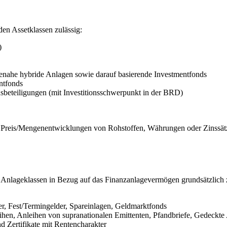
en Assetklassen zulässig:
)
henahe hybride Anlagen sowie darauf basierende Investmentfonds
ntfonds
nsbeteiligungen (mit Investitionsschwerpunkt in der BRD)
uf Preis/Mengenentwicklungen von Rohstoffen, Währungen oder Zinssät
 Anlageklassen in Bezug auf das Finanzanlagevermögen grundsätzlich 
r, Fest/Termingelder, Spareinlagen, Geldmarktfonds
leihen, Anleihen von supranationalen Emittenten, Pfandbriefe, Gedeck
d Zertifikate mit Rentencharakter