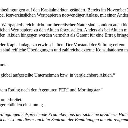
bedingungen auf den Kapitalmärkten geändert. Bereits im November 2
ei festverzinslichen Wertpapieren notwendiger Anlass, mit einer Änderu
 Wertpapierbereich nicht nur theoretischer Natur sind, sondern auch hie
ichen Wertpapiere zu den Aktien festzustellen. Anders als bei Aktien mu
en. Aktien hingegen werden vermehrt als Garant für eine Ertrag brin
s der Kapitalanlage zu erwirtschaften. Der Vorstand der Stiftung erken
sind reifliche Überlegungen und zahlreiche externe Konsultationen mi
uote:
 global aufgestellte Unternehmen bzw. in vergleichbare Aktien.“
gutem Rating nach den Agenturen FERI und Morningstar.“
unterbreitet.
gerichtlinien einstimmig.
dingungen entsprechende Präambel, aus der sich eine dezidierte Halt
licher ist und dieser auch im Zentrum der Bemühungen um ein zeitgem