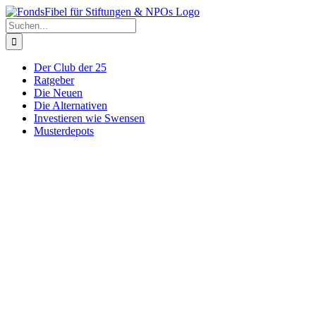
Zum
Inhalt
Suche
springen
nach:
Der Club der 25
Ratgeber
Die Neuen
Die Alternativen
Investieren wie Swensen
Musterdepots