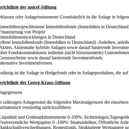
richtlinie der unicef-Stiftung
klassen oder Anlageinstrumente Grundsätzlich ist die Anlage in folgend
Immobilien/geschlossene Immobilienfonds (Immobilien in Deutschland
Finanzierung von Projekt
Immobilienentwicklungen in Deutschland
offene Immobilienfonds (Immobilien in Deutschland) -Anleihen, anlei
Aktien, Aktiennahe hybride Anlagen sowie darauf basierende Investme
über Fondskonstruktionen indirekte (nicht börsennotierte) Unternehme
Genussscheine sowie darauf basierende Investmentfonds
alternative Investmentformen.
zulässig ist die Anlage in Hedgefonds oder in Anlageprodukten, die a
richtlinie der Georg-Kraus-Stiftung
lagegrenzen
n zulässigen Anlagensind die folgenden Maximalgrenzen der einzelnen
ufmännisch vernünftig zurückzuführen:
Liquidität und Geldmarktinstrumente 0-100%: Sichteinlagen,Tagesgelde
Festverzinsliche Wertpapiere 0 -100%: Staatsanleihen, Öffentliche An
Bankschuldverschreibungen, Rentenfonds, Strukturierte Wertpapiere un