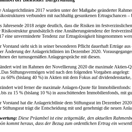
e Anlagerichtlinien 2017 wurden unter der Maßgabe geänderter Rahmen
sikostrukturen verbunden mit nachhaltig gesunkenen Ertragschancen – b
s Jahresende 2018 zeigte deutlich, dass die Risiken im festverzinslichen
r Risikostruktur grundsätzlich eine Annäherungstendenz der festverzinsl
17 eine unverminderte Tendenz zur Ertragslosigkeit hingenommen werd
r Vorstand sieht sich in seiner besonderen Pflicht dauerhaft Erträge au
ner Änderung der Anlagerichtlinien im Dezember 2020. Vorausgegangen 
hmen der turnusgemäßen Anlagegespräche mit diesen.
ändert wird im Rahmen der Novellierung 2020 die maximale Aktien-Q
Das Stiftungsvermögen wird nach den folgenden Vorgaben angelegt:
s zu 60% (bislang 40 %) in Aktien mit dem Fokus auf dividendenstarke,
rändert wird ferner die maximale Anlagen-Quote für Immobilienfonds:
bis zu 15 % (bislang 10 %) in ausschüttenden Immobilienfonds, mit 
r Vorstand hat die Anlagerichtlinie dem Stiftungsrat im Dezember 2020 
r Stiftungsrat trägt die Entscheidung mit und genehmigt die neuen Anla
wertung:
Diese Präambel ist eine zeitgemäße, den aktuellen Rahmenbe
hön kommt heraus, dass der Bezug zum ordentlichen Ertrag ein wesent