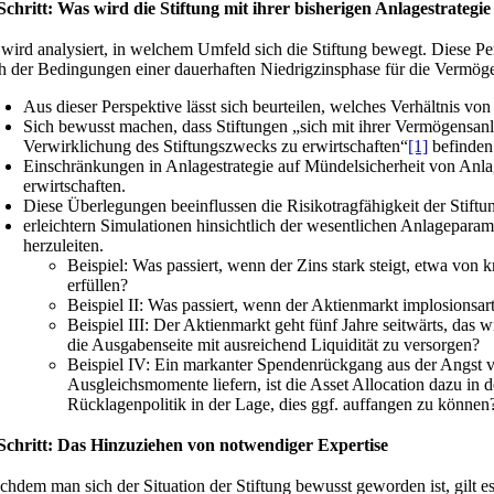
 Schritt: Was wird die Stiftung mit ihrer bisherigen Anlagestrate
 wird analysiert, in welchem Umfeld sich die Stiftung bewegt. Diese Pe
ch der Bedingungen einer dauerhaften Niedrigzinsphase für die Vermö
Aus dieser Perspektive lässt sich beurteilen, welches Verhältnis v
Sich bewusst machen, dass Stiftungen „sich mit ihrer Vermögensan
Verwirklichung des Stiftungszwecks zu erwirtschaften“
[1]
befinden 
Einschränkungen in Anlagestrategie auf Mündelsicherheit von Anla
erwirtschaften.
Diese Überlegungen beeinflussen die Risikotragfähigkeit der Stiftu
erleichtern Simulationen hinsichtlich der wesentlichen Anlageparam
herzuleiten.
Beispiel: Was passiert, wenn der Zins stark steigt, etwa von
erfüllen?
Beispiel II: Was passiert, wenn der Aktienmarkt implosionsar
Beispiel III: Der Aktienmarkt geht fünf Jahre seitwärts, das 
die Ausgabenseite mit ausreichend Liquidität zu versorgen?
Beispiel IV: Ein markanter Spendenrückgang aus der Angst vo
Ausgleichsmomente liefern, ist die Asset Allocation dazu in 
Rücklagenpolitik in der Lage, dies ggf. auffangen zu können
 Schritt: Das Hinzuziehen von notwendiger Expertise
chdem man sich der Situation der Stiftung bewusst geworden ist, gilt e