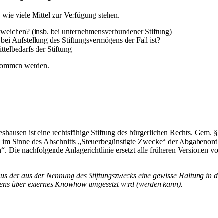
 wie viele Mittel zur Verfügung stehen.
uweichen? (insb. bei unternehmensverbundener Stiftung)
 bei Aufstellung des Stiftungsvermögens der Fall ist?
telbedarfs der Stiftung
genommen werden.
shausen ist eine rechtsfähige Stiftung des bürgerlichen Rechts. Gem.
ke im Sinne des Abschnitts „Steuerbegünstigte Zwecke“ der Abgabenord
 Die nachfolgende Anlagerichtlinie ersetzt alle früheren Versionen vo
aus der aus der Nennung des Stiftungszwecks eine gewisse Haltung in 
gens über externes Knowhow umgesetzt wird (werden kann).