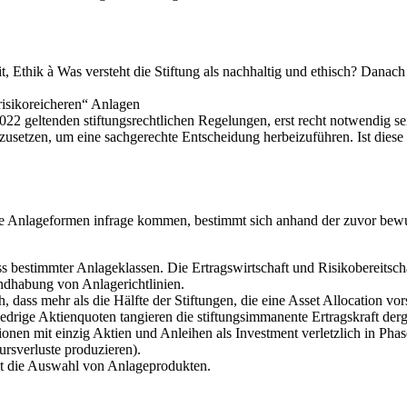
, Ethik à Was versteht die Stiftung als nachhaltig und ethisch? Danac
risikoreicheren“ Anlagen
22 geltenden stiftungsrechtlichen Regelungen, erst recht notwendig se
usetzen, um eine sachgerechte Entscheidung herbeizuführen. Ist diese s
che Anlageformen infrage kommen, bestimmt sich anhand der zuvor be
ss bestimmter Anlageklassen. Die Ertragswirtschaft und Risikobereitsch
dhabung von Anlagerichtlinien.
, dass mehr als die Hälfte der Stiftungen, die eine Asset Allocation vor
ige Aktienquoten tangieren die stiftungsimmanente Ertragskraft dergest
ionen mit einzig Aktien und Anleihen als Investment verletzlich in P
ursverluste produzieren).
st die Auswahl von Anlageprodukten.