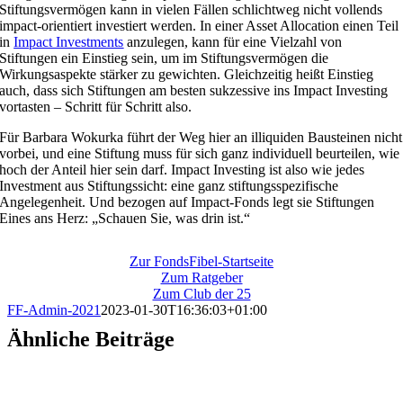
Stiftungsvermögen kann in vielen Fällen schlichtweg nicht vollends
impact-orientiert investiert werden. In einer Asset Allocation einen Teil
in
Impact Investments
anzulegen, kann für eine Vielzahl von
Stiftungen ein Einstieg sein, um im Stiftungsvermögen die
Wirkungsaspekte stärker zu gewichten. Gleichzeitig heißt Einstieg
auch, dass sich Stiftungen am besten sukzessive ins Impact Investing
vortasten – Schritt für Schritt also.
Für Barbara Wokurka führt der Weg hier an illiquiden Bausteinen nicht
vorbei, und eine Stiftung muss für sich ganz individuell beurteilen, wie
hoch der Anteil hier sein darf. Impact Investing ist also wie jedes
Investment aus Stiftungssicht: eine ganz stiftungsspezifische
Angelegenheit. Und bezogen auf Impact-Fonds legt sie Stiftungen
Eines ans Herz: „Schauen Sie, was drin ist.“
Zur FondsFibel-Startseite
Zum Ratgeber
Zum Club der 25
FF-Admin-2021
2023-01-30T16:36:03+01:00
Ähnliche Beiträge