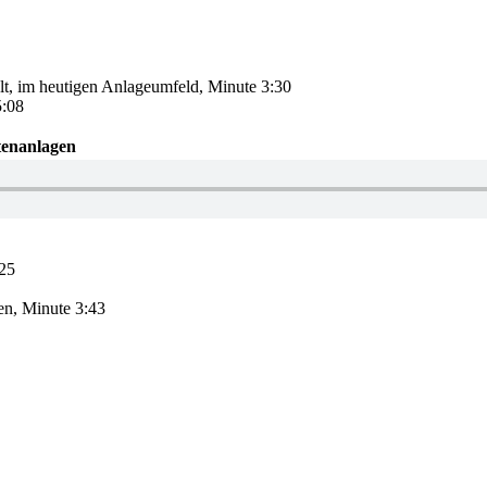
elt, im heutigen Anlageumfeld, Minute 3:30
5:08
ntenanlagen
25
en, Minute 3:43