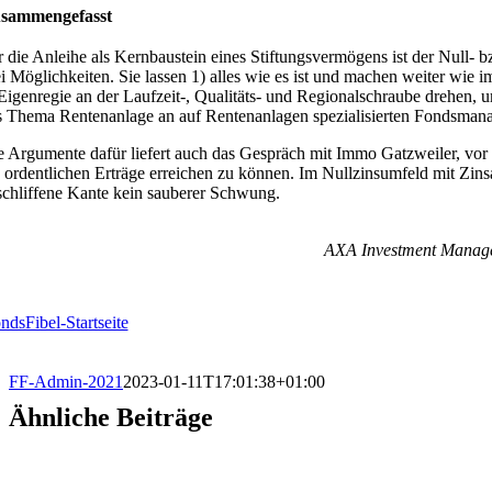
sammengefasst
r die Anleihe als Kernbaustein eines Stiftungsvermögens ist der Null-
ei Möglichkeiten. Sie lassen 1) alles wie es ist und machen weiter wie 
 Eigenregie an der Laufzeit-, Qualitäts- und Regionalschraube drehen,
s Thema Rentenanlage an auf Rentenanlagen spezialisierten Fondsman
e Argumente dafür liefert auch das Gespräch mit Immo Gatzweiler, vor a
e ordentlichen Erträge erreichen zu können. Im Nullzinsumfeld mit Zins
schliffene Kante kein sauberer Schwung.
AXA Investment Manager
ndsFibel-Startseite
FF-Admin-2021
2023-01-11T17:01:38+01:00
Ähnliche Beiträge