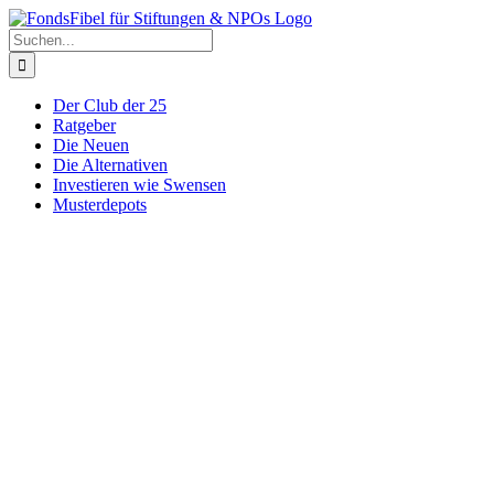
Zum
Inhalt
Suche
springen
nach:
Der Club der 25
Ratgeber
Die Neuen
Die Alternativen
Investieren wie Swensen
Musterdepots