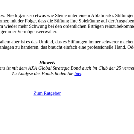
 bzw. Niedrigzins so etwas wie Steine unter einem Abfahrtsski. Stiftu
immer, mit der Folge, dass die Stiftung ihre Spielräume auf der Ausgabe
 um wieder mehr Schwung bei den ordentlichen Erträgen reinzubekommen
ager oder Vermögensverwalter.
llem aber ist es das Umfeld, das es Stiftungen immer schwerer machen w
anlagen zu hantieren, das braucht einfach eine professionelle Hand. O
Hinweis
s ist mit dem AXA Global Strategic Bond auch im Club der 25 vertret
Zu Analyse des Fonds finden Sie
hier
.
Zum Ratgeber