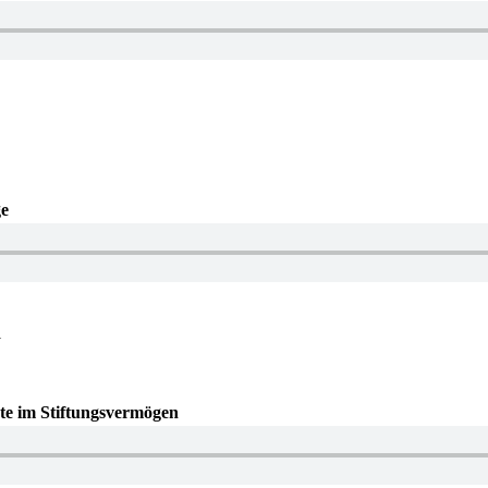
ge
1
ote im Stiftungsvermögen