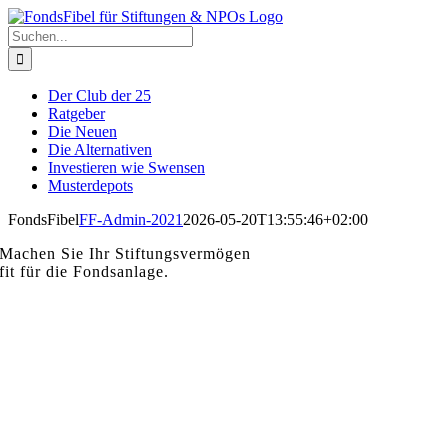
Zum
Inhalt
Suche
springen
nach:
Der Club der 25
Ratgeber
Die Neuen
Die Alternativen
Investieren wie Swensen
Musterdepots
FondsFibel
FF-Admin-2021
2026-05-20T13:55:46+02:00
Machen Sie Ihr Stiftungsvermögen
fit für die Fondsanlage.