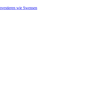
nvestieren wie Swensen