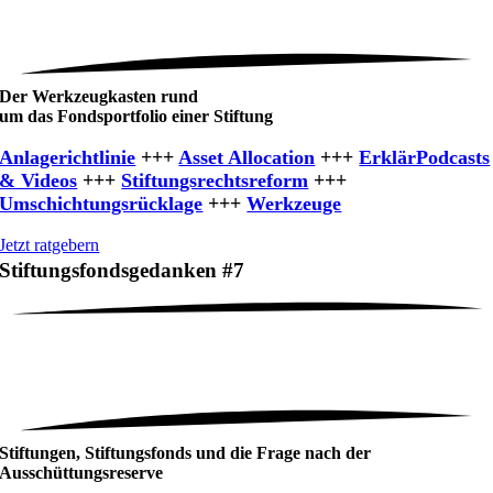
Der Werkzeug­kasten rund
um das Fondsportfolio einer Stiftung
Anlagerichtlinie
+++
Asset Allocation
+++
ErklärPodcasts
& Videos
+++
Stiftungsrechtsreform
+++
Umschichtungsrücklage
+++
Werkzeuge
Jetzt ratgebern
Stiftungsfondsgedanken #7
Stiftungen, Stiftungsfonds und die Frage nach der
Ausschüttungsreserve