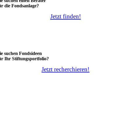
ie suchen einen Berater
ür die Fondsanlage?
Jetzt finden!
ie suchen Fondsideen
ür Ihr Stiftungsportfolio?
Jetzt recherchieren!