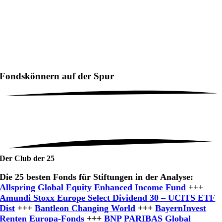
Fondskönnern auf der Spur
Der Club der 25
Die 25 besten Fonds für Stiftungen in der Analyse:
Allspring Global Equity Enhanced Income Fund
+++
Amundi Stoxx Europe Select Dividend 30 – UCITS ETF
Dist
+++
Bantleon Changing World
+++
BayernInvest
Renten Europa-Fonds
+++
BNP PARIBAS Global