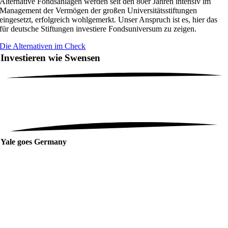
Alternative Fondsanlagen werden seit den 80er Jahren intensiv im
Management der Vermögen der großen Universitätsstiftungen
eingesetzt, erfolgreich wohlgemerkt. Unser Anspruch ist es, hier das
für deutsche Stiftungen investiere Fondsuniversum zu zeigen.
Die Alternativen im Check
Investieren wie Swensen
Yale goes Germany
David Swensen ist eine Investment-Legende. Er machte
aus knapp 1 Mrd. US-Dollar Stiftungsvermögen der Yale-
Universität im Jahr 1985 bis 2021 mehr als 35 Mrd. US-
Dollar. Wie er das schaffte? Wie er zum ersten Influencer
rund um Stiftungsvermögen wurde? Was deutsche
Stiftungsmanager von Swensen lernen, sich vielleicht
abschauen können? Here we are.