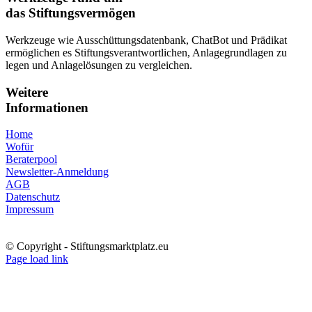
das Stiftungsvermögen
Werkzeuge wie Ausschüttungsdatenbank, ChatBot und Prädikat
ermöglichen es Stiftungsverantwortlichen, Anlagegrundlagen zu
legen und Anlagelösungen zu vergleichen.
Weitere
Informationen
Home
Wofür
Beraterpool
Newsletter-Anmeldung
AGB
Datenschutz
Impressum
© Copyright - Stiftungsmarktplatz.eu
X
Xing
LinkedIn
YouTube
Newsletter-
Page load link
Anmeldung
Nach
oben