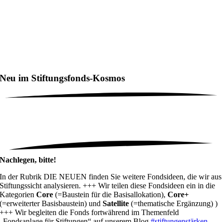
Neu im Stiftungsfonds-Kosmos
Nachlegen, bitte!
In der Rubrik DIE NEUEN finden Sie weitere Fondsideen, die wir aus
Stiftungssicht analysieren. +++ Wir teilen diese Fondsideen ein in die
Kategorien
Core
(=Baustein für die Basisallokation),
Core+
(=erweiterter Basisbaustein) und
Satellite
(=thematische Ergänzung) )
+++ Wir begleiten die Fonds fortwährend im Themenfeld
„Fondsanlage für Stiftungen“ auf unserem Blog
#stiftungenstärken