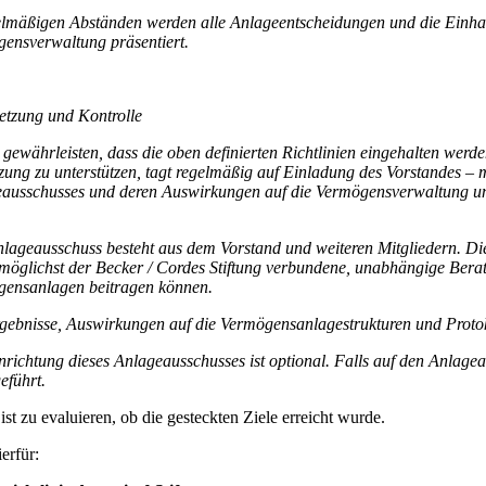
elmäßigen Abständen werden alle Anlageentscheidungen und die Einhalt
ensverwaltung präsentiert.
tzung und Kontrolle
gewährleisten, dass die oben definierten Richtlinien eingehalten werd
ung zu unterstützen, tagt regelmäßig auf Einladung des Vorstandes – m
ausschusses und deren Auswirkungen auf die Vermögensverwaltung un
lageausschuss besteht aus dem Vorstand und weiteren Mitgliedern. Di
 möglichst der Becker / Cordes Stiftung verbundene, unabhängige Berat
ensanlagen beitragen können.
gebnisse, Auswirkungen auf die Vermögensanlagestrukturen und Protokol
nrichtung dieses Anlageausschusses ist optional. Falls auf den Anlagea
eführt.
ist zu evaluieren, ob die gesteckten Ziele erreicht wurde.
erfür: