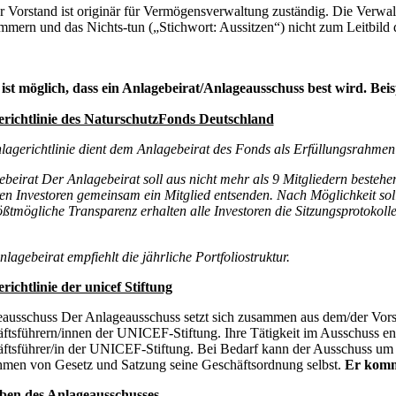
r Vorstand ist originär für Vermögensverwaltung zuständig. Die Verwalt
mmern und das Nichts-tun („Stichwort: Aussitzen“) nicht zum Leitbild
 ist möglich, dass ein Anlagebeirat/Anlageausschuss best wird. Beis
richtlinie des NaturschutzFonds Deutschland
lagerichtlinie dient dem Anlagebeirat des Fonds als Erfüllungsrahme
ebeirat Der Anlagebeirat soll aus nicht mehr als 9 Mitgliedern best
ren Investoren gemeinsam ein Mitglied entsenden. Nach Möglichkeit soll
ßtmögliche Transparenz erhalten alle Investoren die Sitzungsprotok
.
lagebeirat empfiehlt die jährliche Portfoliostruktur.
richtlinie der unicef Stiftung
ausschuss Der Anlageausschuss setzt sich zusammen aus dem/der Vors
ftsführern/innen der UNICEF-Stiftung. Ihre Tätigkeit im Ausschuss end
ftsführer/in der UNICEF-Stiftung. Bei Bedarf kann der Ausschuss um zu
men von Gesetz und Satzung seine Geschäftsordnung selbst.
Er kommt
ben des Anlageausschusses