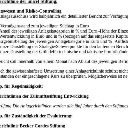
richtlinie der unicef-Stiftung:
tswesen und Risiko-Controlling
lageausschuss wird halbjährlich ein detaillierter Bericht zur Verfügun
Vermögensstand zum jeweiligen Stichtag in Euro
Anteil der jeweiligen Anlagekategorien in % und Euro -Höhe der Einz
Wertentwicklung in Euro und in % (bezogen auf das eingesetzte Kapita
Ergebnisbeitrag der jeweiligen Anlagekategorie in Euro und % -Auflistu
kurze Darstellung der Strategie/Schwerpunkte für den laufenden Berich
kurze Darstellung der Gründefür technische und taktische Portfolioänd
richt soll innerhalb von einem Monat nach Ablauf des jeweiligen Beric
ch die gewissenhafteste Umsetzung einer Anlagerichtlinie schützt nich
ständen der eingeschlagene Kurs zu überprüfen. Möglicherweise ist ne
p. für Regelmäßigkeit:
richtlinien der Zukunftsstiftung Entwicklung
üfung Die Anlagerichtlinien werden alle fünf Jahre durch den Stiftungsr
p. für Zuständigkeit der Evaluierung:
richtlinie Becker Cordes Stiftung