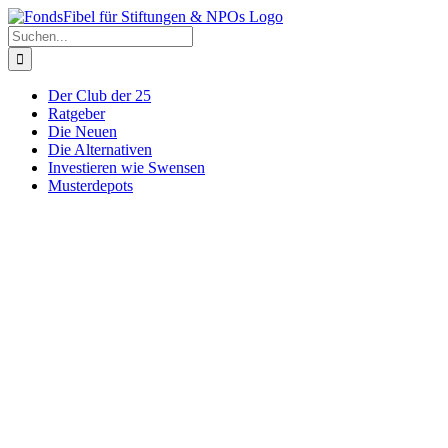
Zum
Inhalt
Suche
springen
nach:
Der Club der 25
Ratgeber
Die Neuen
Die Alternativen
Investieren wie Swensen
Musterdepots