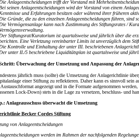
Die Anlageentscheidungen trifft der Vorstand mit Mehrheitsentscheidu
Bei seinen Anlageentscheidungen wird der Vorstand von einem Anlagea
Kenntnisse und Erfahrungen besitzen oder während ihrer früheren akti
Die Gründe, die zu den einzelnen Anlageentscheidungen führen, sind so
Die Vermögensanlage kann nach Zustimmung des Stiftungsrates / Kura
Vermögensverwaltung.
Der Stiftungsrat/Kuratorium ist quartalsweise und jährlich über die e
berichten. Eine Verletzung vereinbarter Limits ist unverzüglich dem S
Die Kontrolle und Einhaltung der unter III. beschriebenen Anlagerichtl
Der unter II./5 beschriebene Liquiditätsplan ist quartalsweise und jähr
 Schritt: Überwachung der Umsetzung und Anpassung der Anlageri
ndestens jährlich muss (sollte) die Umsetzung der Anlagerichtlinie über
pitalanlage einer Stiftung zu reflektieren. Daher kann es sinnvoll sein 
s Austauschformat angezeigt und in die Formate aufgenommen werden, um
lassenen Lock-Down) stets in die Lage zu versetzen, beschluss- und han
p.: Anlageausschuss überwacht die Umsetzung
richtlinie Becker Cordes Stiftung
ung von Anlageentscheidungen
lageentscheidungen werden im Rahmen der nachfolgenden Regelungen 