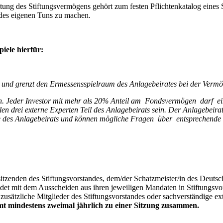
ung des Stiftungsvermögens gehört zum festen Pflichtenkatalog eines St
 des eigenen Tuns zu machen.
piele hierfür:
n und grenzt den Ermessensspielraum des Anlagebeirates bei der Vermö
ehen. Jeder Investor mit mehr als 20% Anteil am Fondsvermögen darf 
en drei externe Experten Teil des Anlagebeirats sein. Der Anlagebeirat
olle des Anlagebeirats und können mögliche Fragen über entsprechen
itzenden des Stiftungsvorstandes, dem/der Schatzmeister/in des Deut
et mit dem Ausscheiden aus ihren jeweiligen Mandaten in Stiftungsvorst
sätzliche Mitglieder des Stiftungsvorstandes oder sachverständige ext
 mindestens zweimal jährlich zu einer Sitzung zusammen.