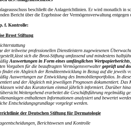
lageausschuss beschließt die Anlagerichtlinien. Er wird monatlich in sc
lenden Bericht über die Ergebnisse der Vermögensverwaltung entgegen 
p. f. Kontrolle:
se Brost Stiftung
ichterstattung
e der teilweise professionellen Dienstleistern zugewiesenen Überwachu
rgestellt,lässt sich die Brost-Stiftung umfassend und mindestens halbjäh
mäßig
Auswertungen in Form eines umfänglichen Wertpapierberichts
ten Vorgaben für die beauftragten Vermögensverwalter
geprüft und do
 findet ein Abgleich der Renditeentwicklung in Bezug auf die jeweils 
äßig Auswertungen zur Entwicklung des Immobilienportfolios. In dies
ntiert und der Abgleich mit jeweiligen Prognosen dokumentiert. Das K
klassen wird das Kuratorium einmal jährlich informiert. Darüber hina
tübersicht.Weitergehend erarbeitet die Geschäftsführung regelmäßig g
lienanlagen enthaltenen Informationen analysiert und bewertet werde
liche Entscheidungsgrundlage vorgelegt werden.
richtlinie der Deutschen Stiftung für Dermatologie
ageentscheidungen, Berichtswesen und Kontrolle