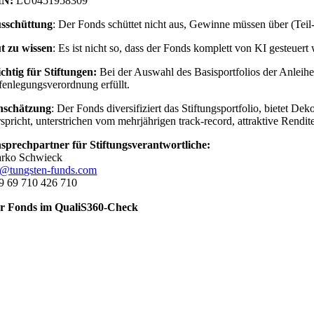
IN:
LU0451958309
sschüttung
: Der Fonds schüttet nicht aus, Gewinne müssen über (Teil-
t zu wissen
: Es ist nicht so, dass der Fonds komplett von KI geste
chtig für Stiftungen:
Bei der Auswahl des Basisportfolios der Anleih
fenlegungsverordnung erfüllt.
nschätzung
: Der Fonds diversifiziert das Stiftungsportfolio, bietet De
rspricht, unterstrichen vom mehrjährigen track-record, attraktive Rendit
sprechpartner für Stiftungsverantwortliche:
rko Schwieck
@tungsten-funds.com
9 69 710 426 710
r Fonds im QualiS360-Check