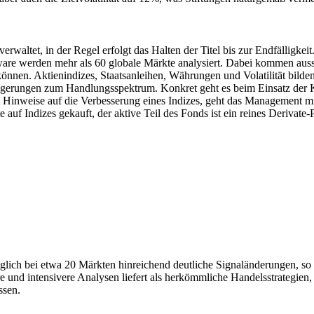
erwaltet, in der Regel erfolgt das Halten der Titel bis zur Endfälligkei
ftware werden mehr als 60 globale Märkte analysiert. Dabei kommen auss
 können. Aktienindizes, Staatsanleihen, Währungen und Volatilität bild
eigerungen zum Handlungsspektrum. Konkret geht es beim Einsatz der
 Hinweise auf die Verbesserung eines Indizes, geht das Management m
auf Indizes gekauft, der aktive Teil des Fonds ist ein reines Derivate-
täglich bei etwa 20 Märkten hinreichend deutliche Signaländerungen, s
ere und intensivere Analysen liefert als herkömmliche Handelsstrategien
ssen.