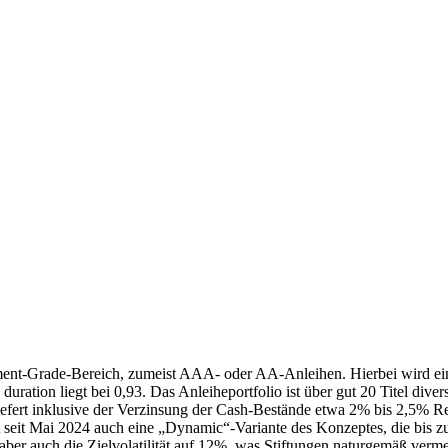
tment-Grade-Bereich, zumeist AAA- oder AA-Anleihen. Hierbei wird ei
d duration liegt bei 0,93. Das Anleiheportfolio ist über gut 20 Titel div
iefert inklusive der Verzinsung der Cash-Bestände etwa 2% bis 2,5% R
t seit Mai 2024 auch eine „Dynamic“-Variante des Konzeptes, die bis 
t aber auch die Zielvolatilität auf 12%, was Stiftungen naturgemäß ver