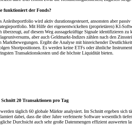
e funktioniert der Fonds?
s Anleiheportfolio wird aktiv durationsgesteuert, ansonsten aber passiv v
rategieportfolio. Mit Hilfe der eigenentwickelten (proprietären) KI-So
ch überzeugt, auf diesem Weg aussagekräftige Signale identifizieren zu
lageuniversums, aber auch Geldmarkt-Indizes zählen nach den Zinsst
n Marktbewegungen. Ergibt die Analyse mit hinreichender Deutlichkeit
folgen Shortpositionen. Es werden keine ETFs oder ähnliche Instrumente 
ringsten Transaktionskosten und die höchste Liquidität bieten.
 Schnitt 20 Transaktionen pro Tag
 werden täglich 60 globale Märkte analysiert. Im Schnitt ergeben sich 
klamiert dabei, dass die über Jahre verfeinerte Software wesentlich tief
gliche Durchsicht auch sehr große Datenmengen effizient auswerten la