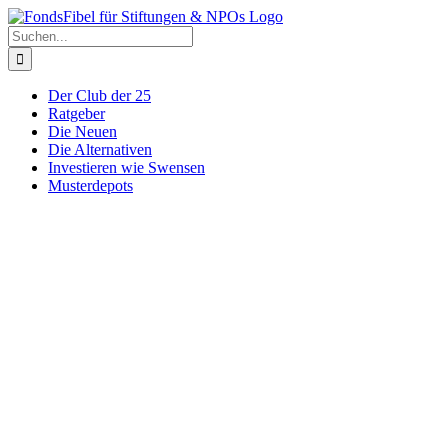
Zum
Inhalt
Suche
springen
nach:
Der Club der 25
Ratgeber
Die Neuen
Die Alternativen
Investieren wie Swensen
Musterdepots