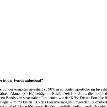
e ist der Fonds aufgebaut?
s Sondervermögen investiert zu 90% in ein Anleiheportfolio im Inves
ahren. Aktuell (30.10.) beträgt die Restlaufzeit 1,06 Jahre, die modifie
een Bonds von staatsnahen Emittenten wie der KfW. Dieses Portfolio l
rategie wird mit bis zu 10% des Fondsvermögens umgesetzt. Es existier
nsetzen darf. Das erhöht zwar die Renditemöglichkeiten, zugleich steig