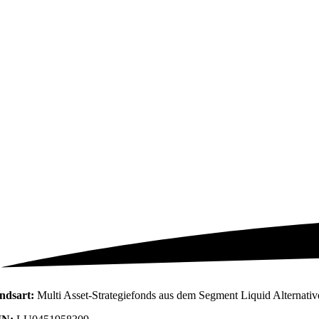
f einen Blick
ndsart:
Multi Asset-Strategiefonds aus dem Segment Liquid Alternatives,