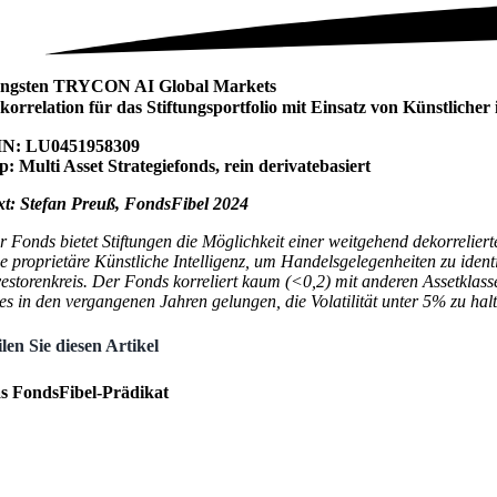
ngsten TRYCON AI Global Markets
korrelation für das Stiftungsportfolio mit Einsatz von Künstlicher i
IN: LU0451958309
p: Multi Asset Strategiefonds, rein derivatebasiert
xt: Stefan Preuß, FondsFibel 2024
r Fonds bietet Stiftungen die Möglichkeit einer weitgehend dekorrelier
ne proprietäre Künstliche Intelligenz, um Handelsgelegenheiten zu ident
vestorenkreis. Der Fonds korreliert kaum (<0,2) mit anderen Assetklass
t es in den vergangenen Jahren gelungen, die Volatilität unter 5% zu hal
ilen Sie diesen Artikel
s FondsFibel-Prädikat